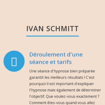
THERAPIE
BREVE ET
COACHING
IVAN SCHMITT
SÉANCES INDIVIDUELLES POUR
ALLER MIEUX
Déroulement d'une
séance et tarifs
En savoir plus
Une séance d'hypnose bien préparée
garantit les meilleurs résultats ! C'est
pourquoi il est important d'expliquer
l'hypnose mais également de déterminer
l'objectif. Que voulez-vous exactement ?
Comment êtes-vous quand vous allez