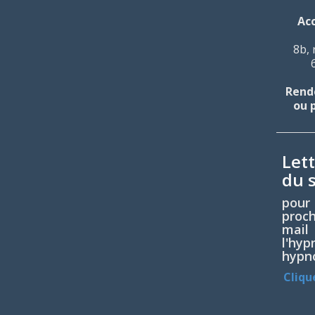
Ac
8b, 
Rende
ou 
Let
du s
pou
proc
mail
l'h
hypno
Cliqu