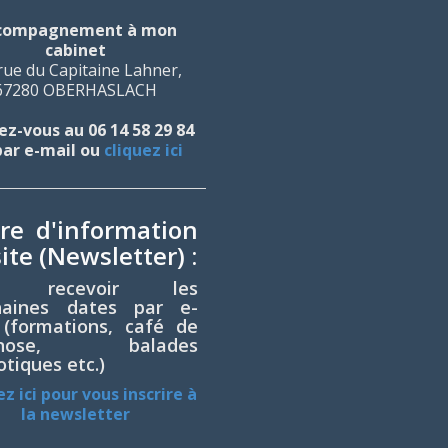
compagnement à mon
cabinet
rue du Capitaine Lahner,
67280 OBERHASLACH
z-vous au 06 14 58 29 84
par e-mail ou
cliquez ici
tre d'information
ite (Newsletter) :
r recevoir les
haines dates par e-
 (formations, café de
ypnose, balades
tiques etc.)
ez ici pour vous inscrire à
la newsletter