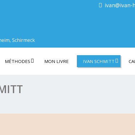
ivan@ivan-
heim, Schirmeck
MÉTHODES
MON LIVRE
IVAN SCHMITT
CA
MITT