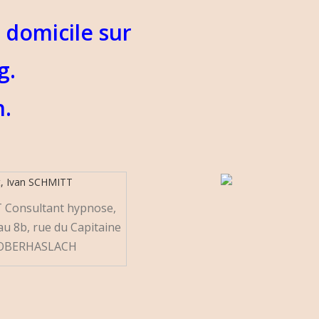
 domicile sur
g.
h.
 Consultant hypnose,
au 8b, rue du Capitaine
 OBERHASLACH