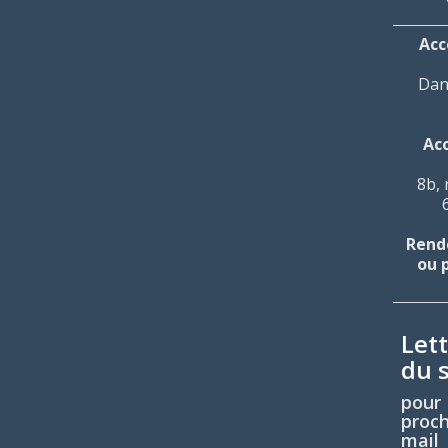
Acc
Dan
Ac
8b, 
Rende
ou 
Let
du s
pou
proc
mail