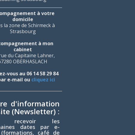
ompagnement à votre
domicile
s la zone de Schirmeck à
Strasbourg
compagnement à mon
cabinet
rue du Capitaine Lahner,
67280 OBERHASLACH
z-vous au 06 14 58 29 84
par e-mail ou
cliquez ici
tre d'information
ite (Newsletter) :
r recevoir les
haines dates par e-
 (formations, café de