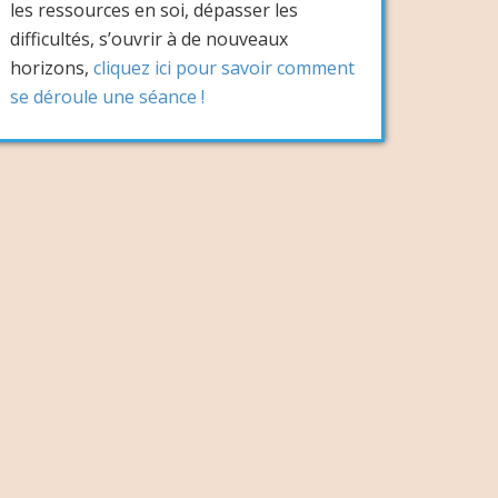
les ressources en soi, dépasser les
difficultés, s’ouvrir à de nouveaux
horizons,
cliquez ici pour savoir comment
se déroule une séance !