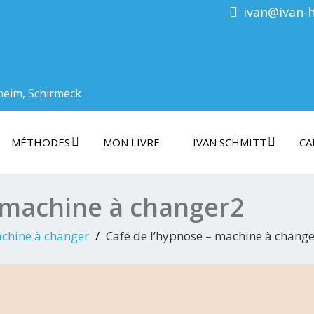
ivan@ivan-
heim, Schirmeck
MÉTHODES
MON LIVRE
IVAN SCHMITT
CA
– machine à changer2
achine à changer
Café de l’hypnose – machine à chang