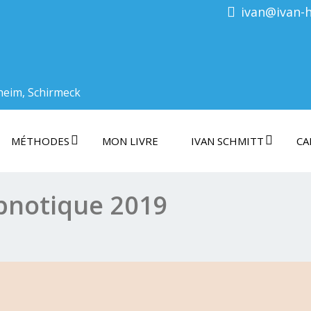
ivan@ivan-
heim, Schirmeck
MÉTHODES
MON LIVRE
IVAN SCHMITT
CA
ypnotique 2019