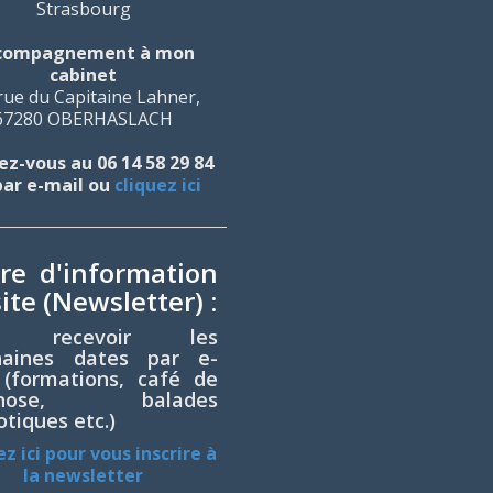
Strasbourg
compagnement à mon
cabinet
rue du Capitaine Lahner,
67280 OBERHASLACH
z-vous au 06 14 58 29 84
par e-mail ou
cliquez ici
tre d'information
ite (Newsletter) :
r recevoir les
haines dates par e-
 (formations, café de
ypnose, balades
tiques etc.)
ez ici pour vous inscrire à
la newsletter