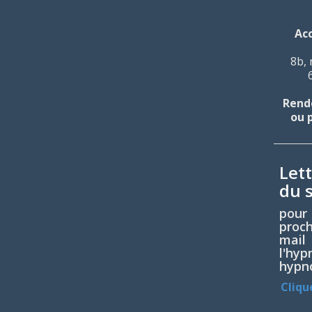
Ac
8b, 
Rende
ou 
Let
du s
pou
proc
mail
l'h
hypno
Cliqu